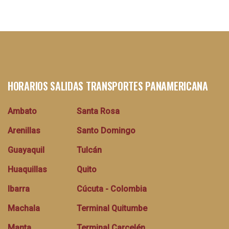
HORARIOS SALIDAS TRANSPORTES PANAMERICANA
Ambato
Santa Rosa
Arenillas
Santo Domingo
Guayaquil
Tulcán
Huaquillas
Quito
Ibarra
Cúcuta - Colombia
Machala
Terminal Quitumbe
Manta
Terminal Carcelén